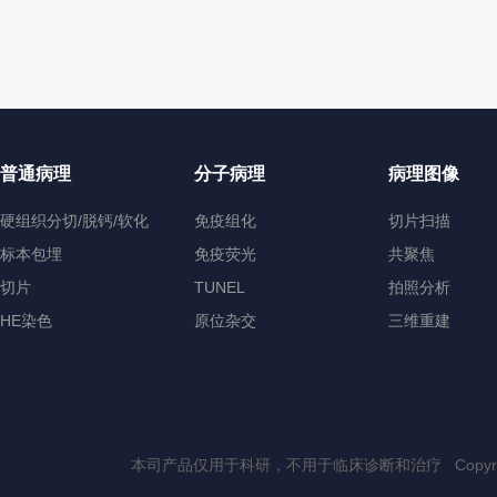
普通病理
分子病理
病理图像
硬组织分切/脱钙/软化
免疫组化
切片扫描
标本包埋
免疫荧光
共聚焦
切片
TUNEL
拍照分析
HE染色
原位杂交
三维重建
本司产品仅用于科研，不用于临床诊断和治疗 Copyri