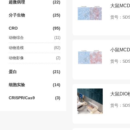
超微病理
(22)
大鼠MC
分子生物
(25)
货号：
SDS
CRO
(95)
动物综合
(11)
动物造模
(82)
小鼠MC
动物影像
(2)
货号：
SDS
蛋白
(21)
细胞实验
(14)
大鼠DIO
CRISPR/Cas9
(3)
货号：
SDS