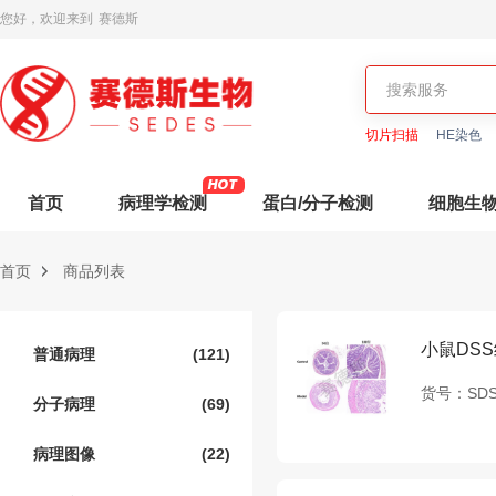
您好，欢迎来到
赛德斯
切片扫描
HE染色
首页
病理学检测
蛋白/分子检测
细胞生
首页
商品列表
小鼠DS
普通病理
(121)
货号：
SDS
分子病理
(69)
病理图像
(22)