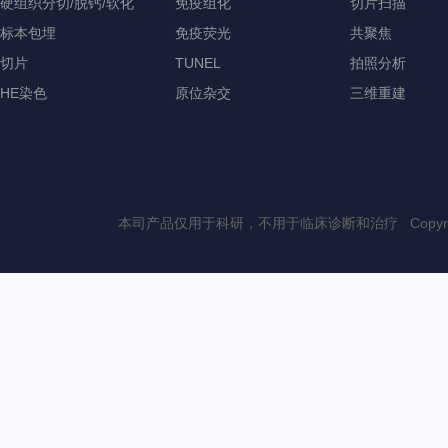
硬组织分切/脱钙/软化
免疫组化
切片扫描
标本包埋
免疫荧光
共聚焦
切片
TUNEL
拍照分析
HE染色
原位杂交
三维重建
本司产品仅用于科研，不用于临床诊断和治疗 Copyri