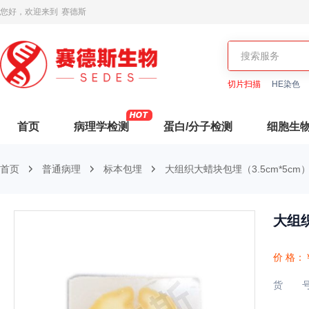
您好，欢迎来到
赛德斯
切片扫描
HE染色
首页
病理学检测
蛋白/分子检测
细胞生
首页
普通病理
标本包埋
大组织大蜡块包埋（3.5cm*5cm
大组织
价 格：
货