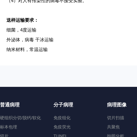
（
4）对人有传染性的病毒不接受实验。
送样运输要求：
细菌，
4度运输
外泌体，病毒
干冰运输
纳米材料，常温运输
普通病理
分子病理
病理图像
硬组织分切/脱钙/软化
免疫组化
切片扫描
标本包埋
免疫荧光
共聚焦
切片
TUNEL
拍照分析