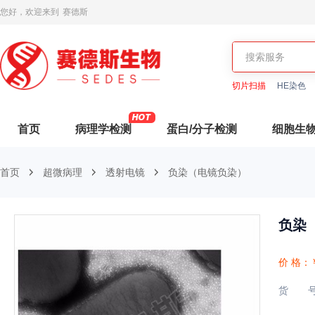
您好，欢迎来到
赛德斯
切片扫描
HE染色
首页
病理学检测
蛋白/分子检测
细胞生
首页
超微病理
透射电镜
负染（电镜负染）
负染
价 格：
货