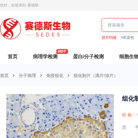
您好，欢迎来到
赛德斯
切片扫描
HE染色
首页
病理学检测
蛋白/分子检测
细胞生
首页
分子病理
免疫组化
组化制片（滴片/涂片）
组化
价 格：
货