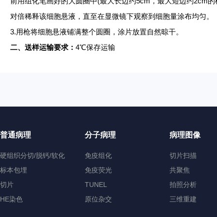
前用组化笔画好的大圆圈中
(最大长边约5cm，最大短边约2cm的
对倍稀释该细胞悬液，直至在显微镜下观察到细胞量涂布均匀。
3.用枪将细胞悬液铺满整个圆圈，涂片放置自然晾干。
二、
送样运输要求：
4℃保存运输
普通病理
分子病理
病理图像
硬组织分切/脱钙/软化
免疫组化
切片扫描
标本包埋
免疫荧光
共聚焦
切片
TUNEL
拍照分析
HE染色
原位杂交
三维重建