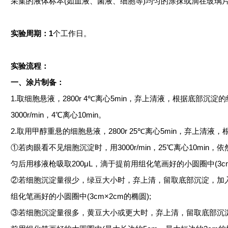
采集的液体标本
(如血液、菌液、细胞等)均匀的涂抹或滴在玻璃
实验周期：
1
个工作日
。
实验流程：
一、
涂片制备：
1.取细胞悬液，2800r 4℃离心5min，弃上清液，根据底部
3000r/min，4℃离心10min。
2.取用甲醇重悬的细胞悬液，2800r 25℃离心5min，弃上清液
①若肉眼看不见细胞沉淀时，用3000r/min，25℃离心10min，
匀后用移液枪吸取200μL，滴于提前用组化笔画好的小圆圈中
(3
②若细胞沉淀量很少，绿豆大小时，弃上清，留取底部沉淀，加入0.5
组化笔画好的小圆圈中
(3cm×2cm的椭圆)
;
③若细胞沉淀量很多，黄豆大小或更大时，弃上清，留取底部沉淀，加