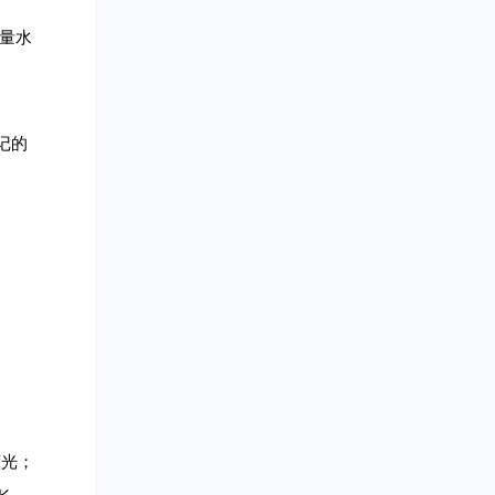
少量水
记的
蓝光；