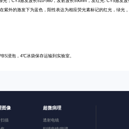
，发绿光；CY3激发波长510-560，发射波长590nm，发红光. CY5激发波
染出来的细胞核在紫外的激发下为蓝色，阳性表达为相应荧光素标记的红光，绿光 
无菌PBS浸泡，4℃冰袋保存运输到实验室。
理图像
超微病理
片扫描
透射电镜
聚焦
扫描电镜/能谱