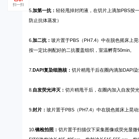
扫一扫
5.
加第一抗：
轻轻甩掉封闭液，在切片上滴加
PBS按
防止抗体蒸发）
6.
加二抗：
玻片置于
PBS（PH7.4）中在脱色摇床
按一定比例配好的二抗覆盖组织，室温孵育50min。
7.
DAPI复染细胞核：
切片稍甩干后在圈内滴加
DAPI
8.
自发荧光淬灭：
切片稍甩干后，在圈内加入自发荧
9.
封片：
玻片置于
PBS（PH7.4）中在脱色摇床上
10.
镜检拍照：
切片置于扫描仪下采集图像或荧光显微