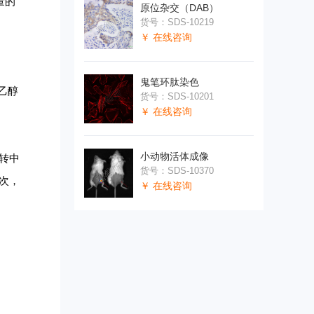
量的
原位杂交（DAB）
货号：SDS-10219
￥ 在线咨询
鬼笔环肽染色
水乙醇
货号：SDS-10201
￥ 在线咨询
小动物活体成像
n转中
货号：SDS-10370
3次，
￥ 在线咨询