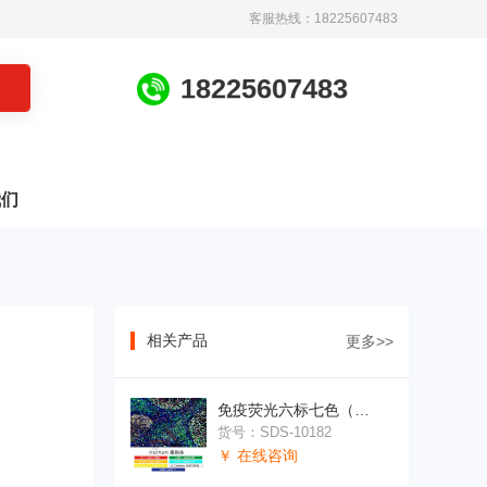
客服热线：18225607483
1
8
2
2
5
6
0
7
4
8
3
我们
相关产品
更多>>
免疫荧光六标七色（切片）
货号：SDS-10182
￥ 在线咨询