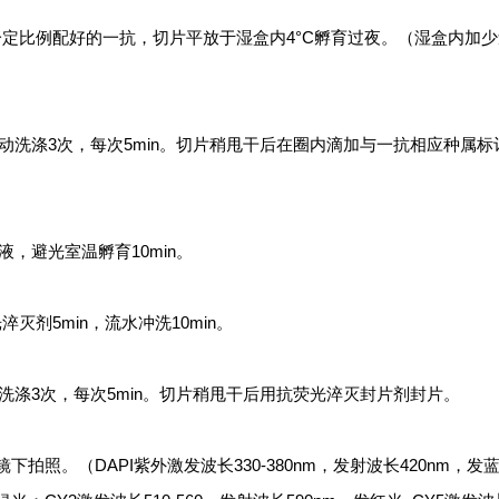
一定比例配好的一抗，切片平放于湿盒内4°C孵育过夜。（湿盒内加
上晃动洗涤3次，每次5min。切片稍甩干后在圈内滴加与一抗相应种属标
染液，避光室温孵育10min。
光淬灭剂
5min，流水冲洗10min。
晃动洗涤3次，每次5min。切片稍甩干后用抗荧光淬灭封片剂封片。
镜下拍照。（
DAPI紫外激发波长330-380nm，发射波长420nm，发