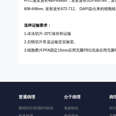
FITC激发波长465-495nm，发射波长515-555 nm
608-648nm, 发射波长672-712。 DAPI
送样运输要求：
1.冰冻切片-20℃保存和运输
2.石蜡切片常温运输至实验室。
3.细胞爬片PFA固定15min后用无菌PBS洗涤后用
普通病理
分子病理
病
硬组织分切/脱钙/软化
免疫组化
切
标本包埋
免疫荧光
共