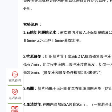
免疫荧光单标标记即利用抗原抗体特异性结合原理，
分析。
实验流程：
1.
石蜡切片脱蜡至水：
依次将切片放入环保型脱蜡液
1
Ⅱ5min-无水乙醇Ⅲ5min-蒸馏水洗。
2.
抗原修复：
组织切片置于盛满
EDTA抗原修复缓冲液
低火7min，此过程中应防止缓冲液过度蒸发，切勿干片
每次5min。(修复液和修复条件根据组织来确定）
在线咨询
3.
画圈：
切片稍甩干后用组化笔在组织周围画圈（防
电话咨询
4.
血清封闭
:
在圈内滴加
BSA孵育30min。（一抗若