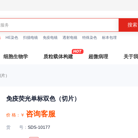
描
HE染色
扫描电镜
免疫电镜
透射电镜
特殊染色
标本包埋
细胞生物学
质粒载体构建
超微病理
关于
切片）
免疫荧光单标双色（切片）
咨询客服
价 格：
￥
货号
：
SDS-10177