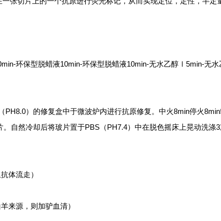
在一张切片上的一个抗原进行荧光标记，从而实现定位，定性，半定
0min-环保型脱蜡液10min-环保型脱蜡液10min-无水乙醇Ⅰ5min-无
（PH8.0）的修复盒中于微波炉内进行抗原修复。中火8min停火8mi
。自然冷却后将玻片置于PBS（PH7.4）中在脱色摇床上晃动洗涤
止抗体流走）
是山羊来源，则加驴血清）