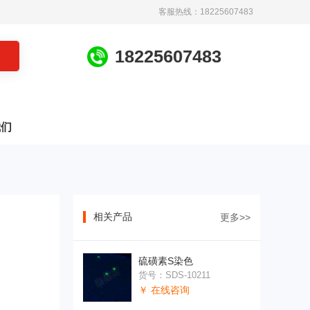
客服热线：18225607483
1
8
2
2
5
6
0
7
4
8
3
我们
相关产品
更多>>
硫磺素S染色
货号：SDS-10211
￥ 在线咨询