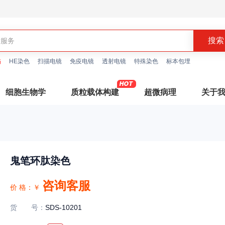
描
HE染色
扫描电镜
免疫电镜
透射电镜
特殊染色
标本包埋
细胞生物学
质粒载体构建
超微病理
关于
鬼笔环肽染色
咨询客服
价 格：
￥
货号
：
SDS-10201