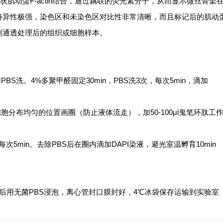
丝中的丝状肌动蛋F-actin结合，通过藕联的荧光素分子，从而显示微丝骨架
特异性极强，染色区和未染色区对比性非常清晰，而且标记后的肌动
剂通透处理后的组织或细胞样本。
用
PBS洗。4%多聚甲醛固定30min，PBS洗3次，每次5min，滴加
细胞分布均匀的位置画圈（防止液体流走），加
50-100μl鬼笔环肽工
，每次5min。去除PBS后在圈内滴加DAPI染液，避光室温孵育10min
S洗涤后用无菌PBS浸泡，离心管封口膜封好，4℃冰袋保存运输到实验室