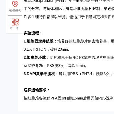
鬼笔环肽
(phalloidin)可特异性与细胞内聚合微
中的分布。与抗体相比，鬼笔环肽无物种限制，染色
电话咨询
许多生理特性都得以维持。也适用于甲醛固定和去垢
扫一扫
实验流程：
1.细胞固定并破膜：
培养好的细胞爬片倒去培养基，
0.1%TRITON，破膜20min.
2.加鬼笔环肽：
爬片稍甩干后用组化笔在盖玻片中间
室温孵育2h，PBS洗3次，每次5 min。
3.DAPI复染细胞核：
爬片用
PBS（PH7.4）洗涤3次
送样运输要求：
按细胞准备流程
PFA固定细胞15min后用无菌PB