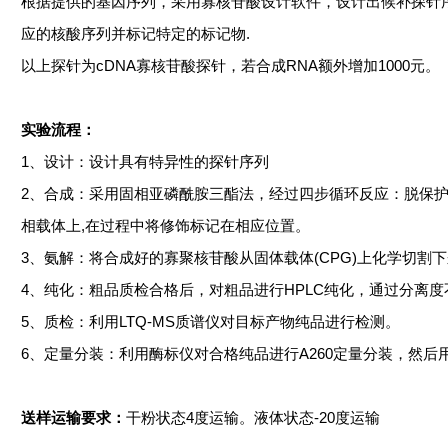
根据提供的基因序列，采用寡核苷酸设计软件，设计出候补探针
应的核酸序列并标记特定的标记物
.
以上探针为
cDNA寡核苷酸探针，若合成RNA额外增加1000元。
实验流程：
1
、
设计
：
设计具有特异性的探针序列
2
、
合成
：
采用固相亚磷酰胺三酯法，经过四步循环反应：脱保
相载体上,在过程中将修饰标记在相应位置。
3
、
氨解
：
将合成好的寡聚核苷酸从固体载体
(CPG)上化学切
4
、
纯化
：
粗品质检合格后，对粗品进行
HPLC纯化，通过分离
5
、
质检
：
利用
LTQ-MS质谱仪对目标产物纯品进行检测。
6
、
定量分装
：
利用酶标仪对合格纯品进行
A260定量分装，然
送样运输要求：
干粉状态
4度运输。液体状态-20度运输