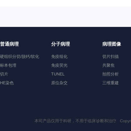
普通病理
分子病理
病理图像
硬组织分切/脱钙/软化
免疫组化
切片扫描
标本包埋
免疫荧光
共聚焦
切片
TUNEL
拍照分析
HE染色
原位杂交
三维重建
本司产品仅用于科研，不用于临床诊断和治疗 Copyri