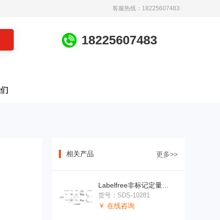
客服热线：18225607483
1
8
2
2
5
6
0
7
4
8
3
我们
相关产品
更多>>
Labelfree非标记定量蛋白质组学
货号：SDS-10281
￥ 在线咨询