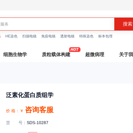
描
HE染色
扫描电镜
免疫电镜
透射电镜
特殊染色
标本包埋
细胞生物学
质粒载体构建
超微病理
关于
泛素化蛋白质组学
咨询客服
价 格：
￥
货号
：
SDS-10287