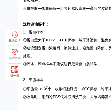
实验流程：
蛋白提取
—蛋白酶解—泛素化肽段富集—高分辨质谱检
送样运输要求：
1、蛋白样本
①蛋白量大于100ug，-80℃保存，纯干冰运输，避免
在线咨询
②建议测定蛋白浓度后，液氮速冻，避免蛋白降解，
处理。
电话咨询
③胶条、胶点样本不建议进行定量蛋白质组学。
扫一扫
2、细胞样本
7
①细胞量1x10
个，收集细胞沉淀，
-80℃保存，纯
②收集时，用预冷PBS缓冲液清洗三次，去除培养基