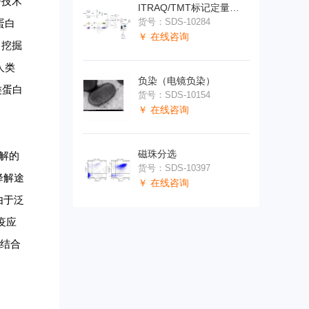
谱技术
ITRAQ/TMT标记定量磷酸化蛋白质组学
货号：SDS-10284
蛋白
￥ 在线咨询
中挖掘
人类
负染（电镜负染）
类蛋白
货号：SDS-10154
￥ 在线咨询
磁珠分选
解的
货号：SDS-10397
质降解途
￥ 在线咨询
由于泛
疫应
，结合