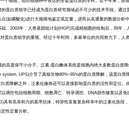
量地研究一个细胞、组织或物种中表达的全套蛋白质的学科。近十年来，质
谱的蛋白质组学已经成为蛋白质研究领域必不可少的技术手段。通过
点(如磷酸化)进行大规模地鉴定或定量，进而从高通量的数据分析
。2003年，人类基因组计划(HGP)完成精细图的绘制后，同年，
领域对蛋白质组学的重视。经过十年时间，多家单位的共同努力下，人
组成的高度保守小分子。泛素-蛋白酶体系统是细胞内绝大多数蛋白质降
some system, UPS)介导了真核生物80%~85%的蛋白质降解，该蛋白
蛋白质降解之外，泛素化修饰还可以直接影响蛋白质的活性和定位。
以调控包括细胞周期、细胞凋亡、转录调控、DNA损伤修复以及免
GG)具有高亲和力的基序抗体，特异性富集复杂样本中的泛素化肽段
质定性定量分析。