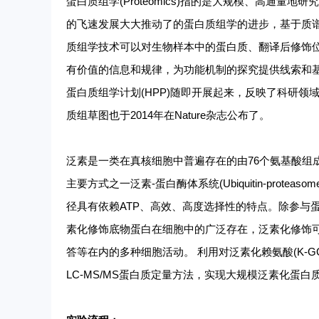
蛋白质组学
(Proteomics)指的是大规模、高通
的飞速发展大大推动了的蛋白质组学的进步，基于质
质组学技术可以对生物样本中的蛋白质、翻译后修饰位
有价值的信息和规律，为功能机制的探究提供线索和基础
蛋白质组学计划(HPP)随即开展起来，反映了科研
质组草图也于2014年在Nature杂志公布了。
泛素是一类在真核细胞中普遍存在的由
76个氨基酸
主要方式之一泛素-蛋白酶体系统(Ubiquitin-protea
径具有依赖ATP、高效、高度选择性的特点。除参与
素化修饰底物蛋白在细胞中的广泛存在，泛素化修饰可
答等在内的多种细胞活动。 利用对泛素化赖氨酸(K-
LC-MS/MS蛋白质定量方法，实现大规模泛素化蛋白