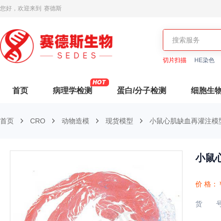
您好，欢迎来到
赛德斯
切片扫描
HE染色
首页
病理学检测
蛋白/分子检测
细胞生
首页
CRO
动物造模
现货模型
小鼠心肌缺血再灌注模
小鼠
价 格：
货