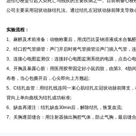
急性心梗是引起人类死亡与残疾的主要疾病之一。目前制备心梗
公司主要采用冠状动脉结扎法。通过结扎左冠状动脉前降支导致
实验流程：
1、麻醉及术前准备：动物称重后，用戊巴比妥钠溶液或水合氯醛
2、经口腔气管插管：声门开启时将气管插管沿声门插入气管，连
3、连接心电图监测仪：连接好心电图监测系统的电源，点击心电
4、开胸及暴露心脏：用医用胶带固定好小鼠四肢，由第3、4肋
布卷，当心包撕开后，心尖即向上方翘起;
5、C结扎血管：用结扎线连同一束心肌结扎左冠状动脉前降支，
背向上单向曲线为结扎成功标准;
6、缺血再灌注：结扎缺血30min后，解除结扎，恢复血流;
7、关胸逐层缝合：用注射器抽出胸腔气体，防止气胸，最后缝