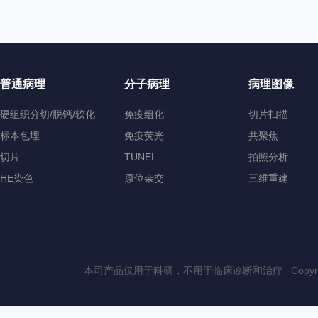
普通病理
分子病理
病理图像
硬组织分切/脱钙/软化
免疫组化
切片扫描
标本包埋
免疫荧光
共聚焦
切片
TUNEL
拍照分析
HE染色
原位杂交
三维重建
本司产品仅用于科研，不用于临床诊断和治疗 Copyri