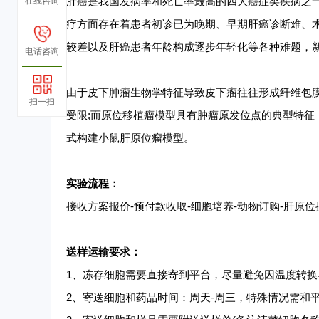
肝癌是我国发病率和死亡率最高的四大癌症类疾病之
在线咨询
疗方面存在着患者初诊已为晚期、早期肝癌诊断难、
较差以及肝癌患者年龄构成逐步年轻化等各种难题，
电话咨询
由于皮下肿瘤生物学特征导致皮下瘤往往形成纤维包
扫一扫
受限
;而原位移植瘤模型具有肿瘤原发位点的典型特征
式构建小鼠肝原位瘤模型。
实验流程：
接收方案报价
-预付款收取-细胞培养-动物订购-肝原位
送样运输要求：
1、冻存细胞需要直接寄到平台，尽量避免因温度转换
2、
寄送细胞和药品时间：周天
-周三，特殊情况需和