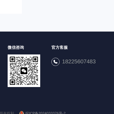
微信咨询
官方客服
18225607483
皖ICP备2024033376号-2
留所有权利