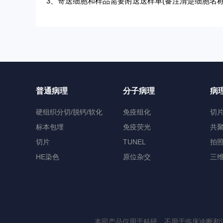
3、
寄送细胞和样品需要附送送样单
(备注清楚细胞名
普通病理
分子病理
病
硬组织分切/脱钙/软化
免疫组化
切
标本包埋
免疫荧光
共
切片
TUNEL
拍
HE染色
原位杂交
三
本司产品仅用于科研，不用于临床诊断和治疗 