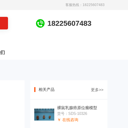
客服热线：18225607483
1
8
2
2
5
6
0
7
4
8
3
我们
相关产品
更多>>
裸鼠乳腺癌原位瘤模型
货号：SDS-10326
￥ 在线咨询