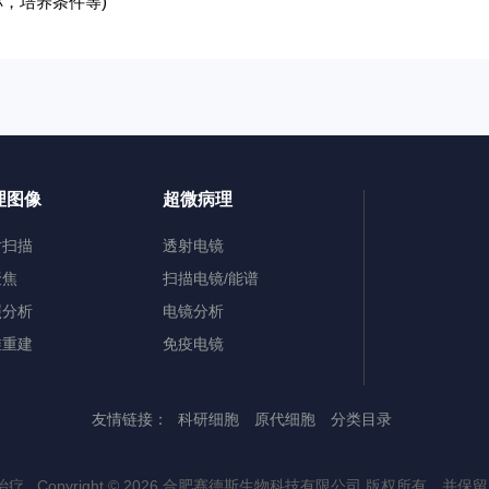
称，培养条件等)
理图像
超微病理
片扫描
透射电镜
聚焦
扫描电镜/能谱
照分析
电镜分析
维重建
免疫电镜
友情链接：
科研细胞
原代细胞
分类目录
Copyright © 2026 合肥赛德斯生物科技有限公司 版权所有，并保