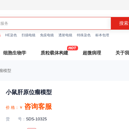
描
HE染色
扫描电镜
免疫电镜
透射电镜
特殊染色
标本包埋
细胞生物学
质粒载体构建
超微病理
关于
瘤模型
小鼠肝原位瘤模型
咨询客服
价 格：
￥
货号
：
SDS-10325