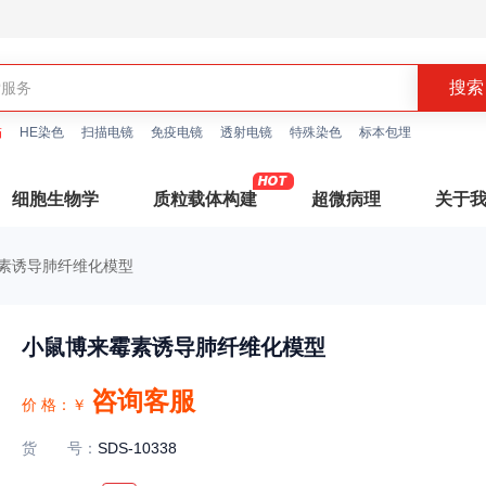
描
HE染色
扫描电镜
免疫电镜
透射电镜
特殊染色
标本包埋
细胞生物学
质粒载体构建
超微病理
关于
素诱导肺纤维化模型
小鼠博来霉素诱导肺纤维化模型
咨询客服
价 格：
￥
货号
：
SDS-10338