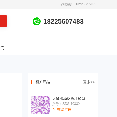
客服热线：18225607483
1
8
2
2
5
6
0
7
4
8
3
我们
相关产品
更多>>
大鼠肺动脉高压模型
货号：SDS-10339
￥ 在线咨询