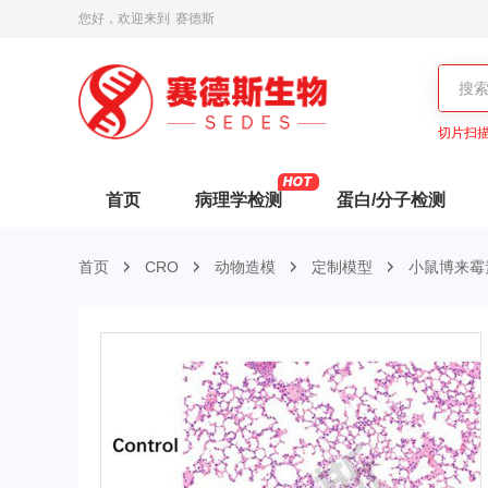
您好，欢迎来到
赛德斯
切片扫
首页
病理学检测
蛋白/分子检测
首页
CRO
动物造模
定制模型
小鼠博来霉