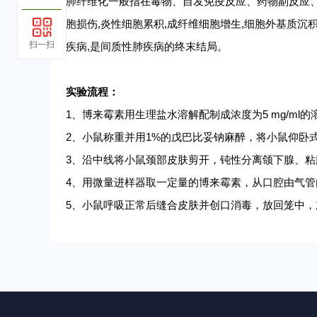
肺纤维化一般指在毒物、自发免疫反应、药物副反应
胞损伤,炎性细胞累积,成纤维细胞增生,细胞外基质
扫一扫
疾病,是间质性肺疾病的终末结局。
实验流程：
1、博来霉素用生理盐水溶解配制成浓度为5 mg/ml的
2、小鼠称重并用1%的戊巴比妥钠麻醉，将小鼠仰卧
3、沿中线将小鼠颈部皮肤剪开，钝性分离颌下腺、粘
4、用微量进样器取一定量的博来霉素，从口腔由气管
5、小鼠呼吸正常后缝合皮肤并创口消毒，放回笼中，