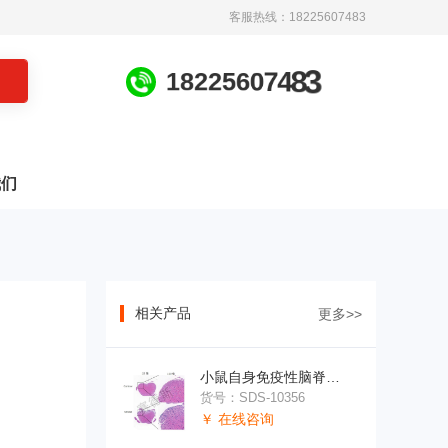
客服热线：18225607483
3
8
4
1
8
2
2
5
6
0
7
我们
相关产品
更多>>
小鼠自身免疫性脑脊髓炎模型
货号：SDS-10356
￥ 在线咨询