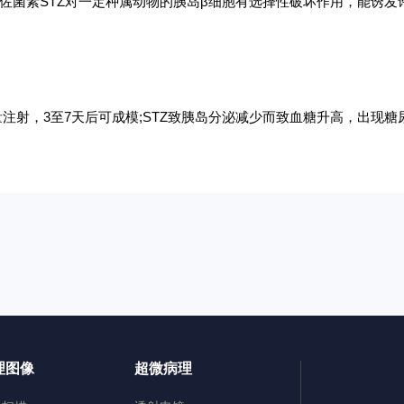
佐菌素STZ对一定种属动物的胰岛β细胞有选择性破坏作用，能诱发
。
量注射，3至7天后可成模;STZ致胰岛分泌减少而致血糖升高，出现糖
理图像
超微病理