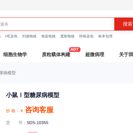
描
HE染色
扫描电镜
免疫电镜
透射电镜
特殊染色
标本包埋
细胞生物学
质粒载体构建
超微病理
关于
尿病模型
小鼠Ⅰ型糖尿病模型
咨询客服
价 格：
￥
货号
：
SDS-10355