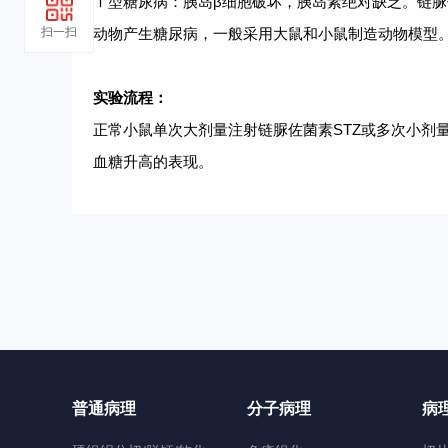
Ⅰ型糖尿病：胰岛β细胞破坏，胰岛素绝对缺乏。链脲
扫一扫
动物产生糖尿病，一般采用大鼠和小鼠制造动物模型
实验流程：
正常小鼠单次大剂量注射链脲佐菌素
STZ或多次小剂
血糖升高的表现。
普通病理
分子病理
病