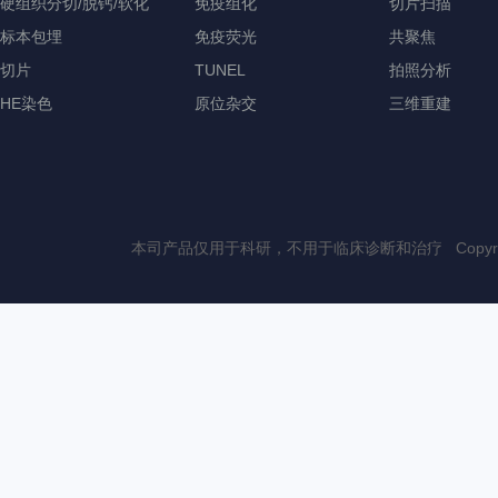
硬组织分切/脱钙/软化
免疫组化
切片扫描
标本包埋
免疫荧光
共聚焦
切片
TUNEL
拍照分析
HE染色
原位杂交
三维重建
本司产品仅用于科研，不用于临床诊断和治疗 Copyri