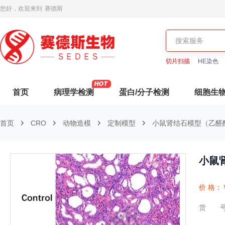
您好，欢迎来到
赛德斯
切片扫描
HE染色
首页
病理学检测
蛋白/分子检测
细胞生
首页
CRO
动物造模
定制模型
小鼠肾结石模型（乙醛
小鼠
价 格：
货