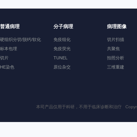
普通病理
分子病理
病理图像
硬组织分切/脱钙/软化
免疫组化
切片扫描
标本包埋
免疫荧光
共聚焦
切片
TUNEL
拍照分析
HE染色
原位杂交
三维重建
本司产品仅用于科研，不用于临床诊断和治疗 Copyri