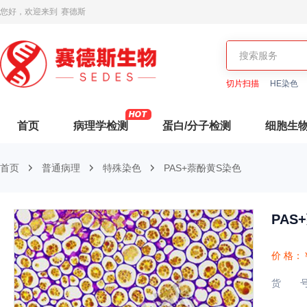
您好，欢迎来到
赛德斯
切片扫描
HE染色
首页
病理学检测
蛋白/分子检测
细胞生
首页
普通病理
特殊染色
PAS+萘酚黄S染色
PAS
价 格：
货