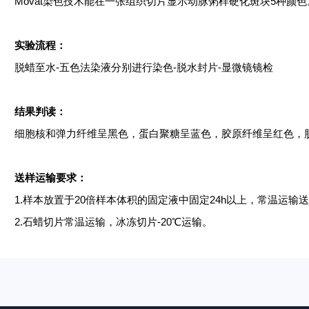
Movat染色技术能在一张组织切片显示动脉粥样硬化斑块5种颜
实验流程：
脱蜡至水
-五色法染液分别进行染色-脱水封片-显微镜镜检
结果判读：
细胞核和弹力纤维呈黑色，蛋白聚糖呈蓝色，胶原纤维呈红色，
送样运输要求：
1.样本放置于20倍样本体积的固定液中固定24h以上，常温运
2.石蜡切片常温运输，冰冻切片-20℃运输。