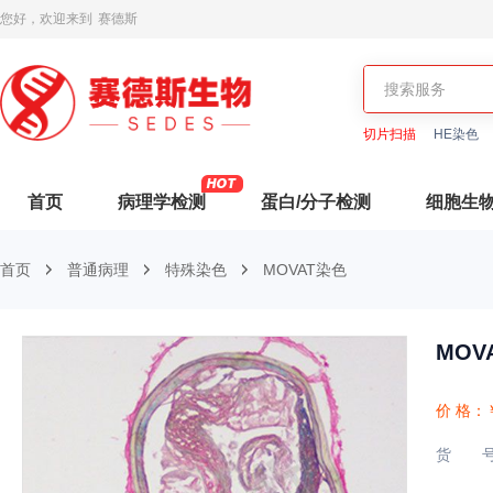
您好，欢迎来到
赛德斯
切片扫描
HE染色
首页
病理学检测
蛋白/分子检测
细胞生
首页
普通病理
特殊染色
MOVAT染色
MOV
价 格：
货