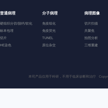
普通病理
分子病理
病理图像
硬组织分切/脱钙/软化
免疫组化
切片扫描
标本包埋
免疫荧光
共聚焦
切片
TUNEL
拍照分析
HE染色
原位杂交
三维重建
本司产品仅用于科研，不用于临床诊断和治疗 Copyri