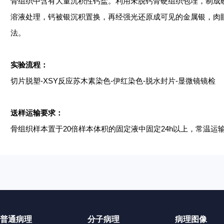
骨组织中含有大量沉积性钙盐。利用未脱钙骨硬组织包埋，制成
溶液处理，钙被银沉积置换，再经强光还原成可见的金属银，肉
法。
实验流程：
切片脱塑
-XSY反应苏木素染色-伊红染色-脱水封片-显微镜镜检
送样运输要求：
骨组织样本置于
20倍样本体积的固定液中固定24h以上，常温
普通病理
分子病理
病理图像