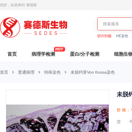
您好，欢迎来到
赛德斯
切片扫描
HE染色
首页
病理学检测
蛋白/分子检测
细胞生
首页
普通病理
特殊染色
未脱钙骨Von Kossa染色
未脱钙
价 格：
货