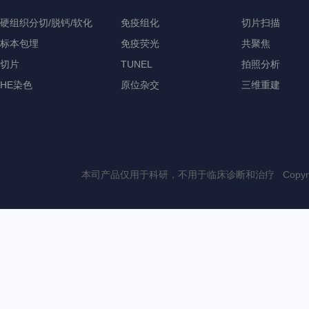
硬组织分切/脱钙/软化
免疫组化
切片扫描
标本包埋
免疫荧光
共聚焦
切片
TUNEL
拍照分析
HE染色
原位杂交
三维重建
本司产品仅用于科研，不用于临床诊断和治疗 Copyri