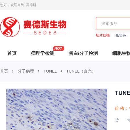
您好，欢迎来到
赛德斯
切片扫描
HE染色
首页
病理学检测
蛋白/分子检测
细胞生
首页
分子病理
TUNEL
TUNEL（白光）
TUN
价 格：
货