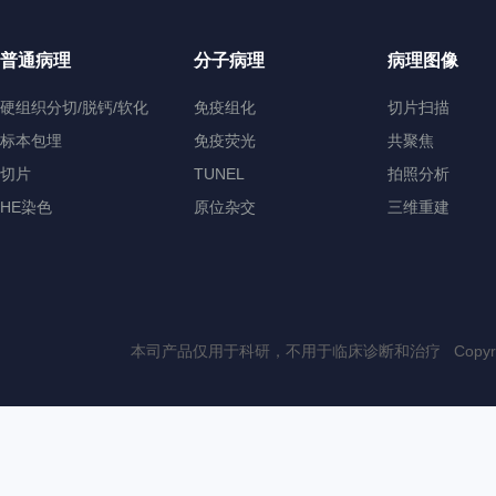
普通病理
分子病理
病理图像
硬组织分切/脱钙/软化
免疫组化
切片扫描
标本包埋
免疫荧光
共聚焦
切片
TUNEL
拍照分析
HE染色
原位杂交
三维重建
本司产品仅用于科研，不用于临床诊断和治疗 Copyri