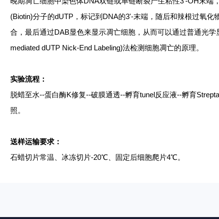
晚期凋亡细胞中染色体
DNA双链或单链断裂产生粘性3'-OH末
(Biotin)分子的dUTP，标记到DNA的3'-末端，随后和辣根过氧化物酶(HRP
合，最后通过DAB显色来显示凋亡细胞，从而可以通过普通光学显微
mediated dUTP Nick-End Labeling)法检测细胞凋亡的原理。
实验流程：
脱蜡至水
--蛋白酶K修复--破膜通透--孵育tunel反应液--孵育Strep
照
。
送样运输要求：
石蜡切片常温、冰冻切片
-20℃、固定后细胞爬片4℃
。