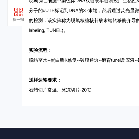
晚期凋亡细胞中染色体
DNA双链或单链断裂产生粘性3
分子的dUTP标记到DNA的3'-末端，然后通过荧光
扫一扫
的检测，该实验称为脱氧核糖核苷酸末端转移酶介导的缺口末端标记法(term
labeling, TUNEL)。
实验流程：
脱蜡至水
--蛋白酶K修复--破膜通透--孵育tunel反应液-
送样运输要求：
石蜡切片常温、冰冻切片
-20℃