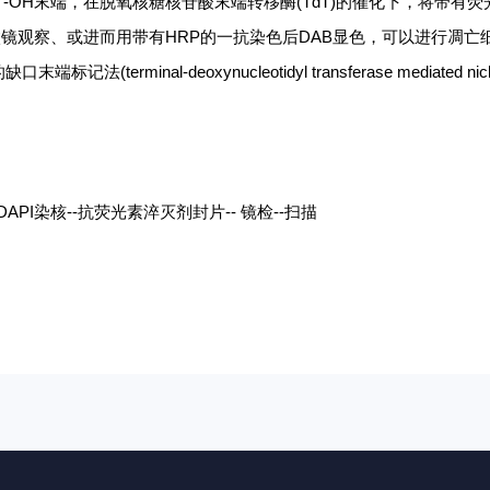
'-OH末端，在脱氧核糖核苷酸末端转移酶(TdT)的催化下，将带有荧
显微镜观察、或进而用带有HRP的一抗染色后DAB显色，可以进行凋亡
inal-deoxynucleotidyl transferase mediated nick
-DAPI染核--抗荧光素淬灭剂封片-- 镜检--扫描