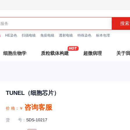
描
HE染色
扫描电镜
免疫电镜
透射电镜
特殊染色
标本包埋
细胞生物学
质粒载体构建
超微病理
关于
TUNEL（细胞芯片）
咨询客服
价 格：
￥
货号
：
SDS-10217