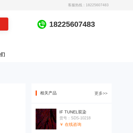
客服热线：18225607483
1
8
2
2
5
6
0
7
4
8
3
我们
相关产品
更多>>
IF TUNEL双染
货号：SDS-10218
￥ 在线咨询