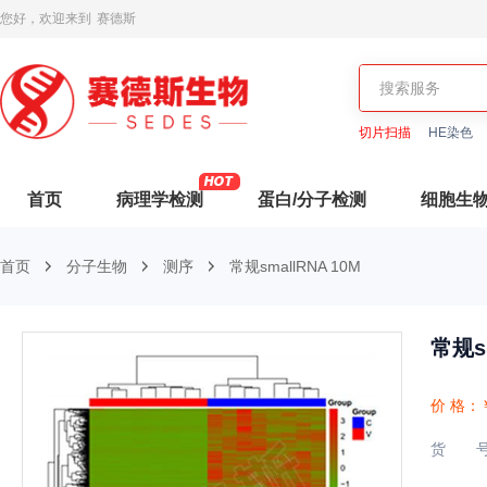
您好，欢迎来到
赛德斯
切片扫描
HE染色
首页
病理学检测
蛋白/分子检测
细胞生
首页
分子生物
测序
常规smallRNA 10M
常规sm
价 格：
货