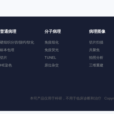
普通病理
分子病理
病理图像
硬组织分切/脱钙/软化
免疫组化
切片扫描
标本包埋
免疫荧光
共聚焦
切片
TUNEL
拍照分析
HE染色
原位杂交
三维重建
本司产品仅用于科研，不用于临床诊断和治疗 Copyri