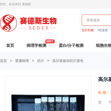
您好，欢迎来到
赛德斯
切片扫描
HE染色
首页
病理学检测
蛋白/分子检测
细胞生
首页
普通病理
切片
高尔基振动切片显色
高尔
价 格：
货