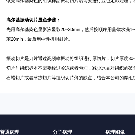
做完高尔基染色的组织样品振动切片后需要进行显色定影处理，
高尔基振动切片显色步骤：
先用高尔基染色显影液显影
20~30min，然后按顺序用蒸馏水洗1~
苯20min，最后用中性树脂封片。
振动切片是刀片通过高频率振动将组织进行厚切片，切片厚度
3
切片时组织标本不需要经过冷冻或者包埋，减少冰晶对组织的破
石蜡切片或者冰冻切片等组织切片薄的缺点，结合本公司的厚组
普通病理
分子病理
病理图像