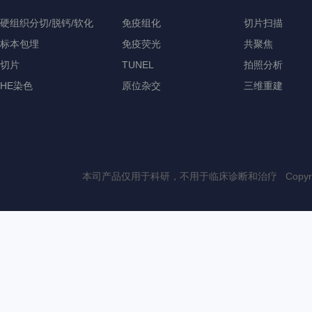
硬组织分切/脱钙/软化
免疫组化
切片扫描
标本包埋
免疫荧光
共聚焦
切片
TUNEL
拍照分析
HE染色
原位杂交
三维重建
本司产品仅用于科研，不用于临床诊断和治疗 Copyri