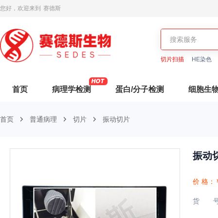
您好，欢迎来到
赛德斯
切片扫描
HE染色
首页
病理学检测
蛋白/分子检测
细胞生
首页
普通病理
切片
振动切片
振动
价 格：
货