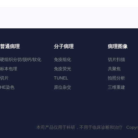
普通病理
分子病理
病理图像
硬组织分切/脱钙/软化
免疫组化
切片扫描
标本包埋
免疫荧光
共聚焦
切片
TUNEL
拍照分析
HE染色
原位杂交
三维重建
本司产品仅用于科研，不用于临床诊断和治疗 Copyri