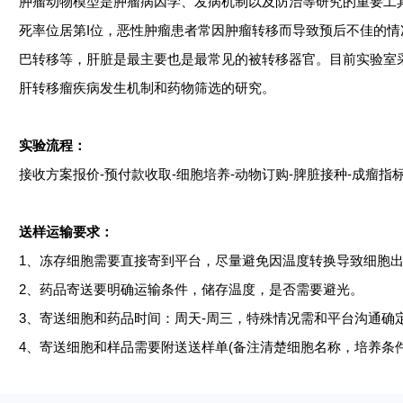
肿瘤动物模型是肿瘤病因学、发病机制以及防治等研究的重要工
死率位居第
I位，恶性肿瘤患者常因肿瘤转移而导致预后不佳的
巴转移等，肝脏是最主要也是最常见的被转移器官。目前实验室
肝转移瘤疾病发生机制和药物筛选的研究。
实验流程：
接收方案报价
-预付款收取-细胞培养-动物订购-脾脏接种-成瘤指
送样运输要求：
1、
冻存细胞需要直接寄到平台，尽量避免因温度转换导致细胞
2、
药品寄送要明确运输条件，储存温度，是否需要避光
。
3、
寄送细胞和药品时间：周天
-周三，特殊情况需和平台沟通确
4、
寄送细胞和样品需要附送送样单
(备注清楚细胞名称，培养条