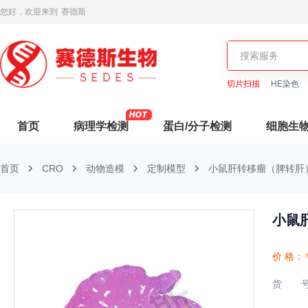
您好，欢迎来到
赛德斯
切片扫描
HE染色
首页
病理学检测
蛋白/分子检测
细胞生
首页
CRO
动物造模
定制模型
小鼠肝转移瘤（脾转肝
小鼠
价 格：
货