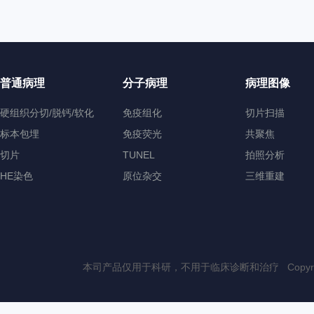
普通病理
分子病理
病理图像
硬组织分切/脱钙/软化
免疫组化
切片扫描
标本包埋
免疫荧光
共聚焦
切片
TUNEL
拍照分析
HE染色
原位杂交
三维重建
本司产品仅用于科研，不用于临床诊断和治疗 Copyri