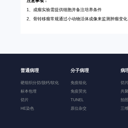
注意事项：
1、成瘤实验需提供细胞并备注培养条件
2、骨转移瘤常规通过小动物活体成像来监测肿瘤变化
普通病理
分子病理
病
硬组织分切/脱钙/软化
免疫组化
切
标本包埋
免疫荧光
共
切片
TUNEL
拍
HE染色
原位杂交
三