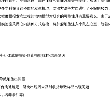
病理性骨折、脊髓压迫、高钙血症和骨髓衰竭等并发症，加速了病情
许多学科在骨转移瘤的发生机理、防治方法等方面进行了不懈的努力
大程度模拟发病过程的动物模型对研究的可靠性具有重要意义。由于
研实验室采用心内接种方式造模，将肿瘤细胞注入小鼠左心室，随着
种-活体成像拍摄-终止拍照取材-结果发送
导致细胞出问题
平台沟通确定，避免出现因未及时收货导致样品出现问题
称，培养条件等)