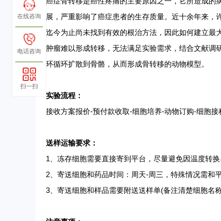
癌症骨转移是癌性疼痛的主要原因之一，它所造成的
展，严重影响了癌症患者的生存质量。近十余年来，
在线咨询
迄今为止尚未找到有效的根治方法，因此如何建立最
肿瘤难以形成转移，无法满足实验需求，结合文献调
电话咨询
环循环扩散到骨骼，从而形成骨转移的动物模型。
扫一扫
实验流程：
接收方案报价
-预付款收取-细胞培养-动物订购-细胞接
送样运输要求：
1、
冻存细胞需要直接寄到平台，尽量避免因温度转换
2、
寄送细胞和药品时间：周天
-周三，特殊情况需和
3、
寄送细胞和样品需要附送送样单
(备注清楚细胞名