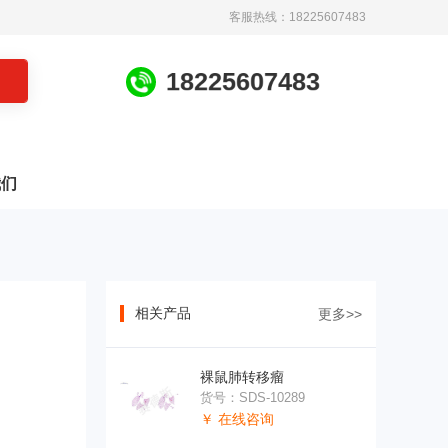
客服热线：18225607483
1
8
2
2
5
6
0
7
4
8
3
我们
相关产品
更多>>
裸鼠肺转移瘤
货号：SDS-10289
￥ 在线咨询