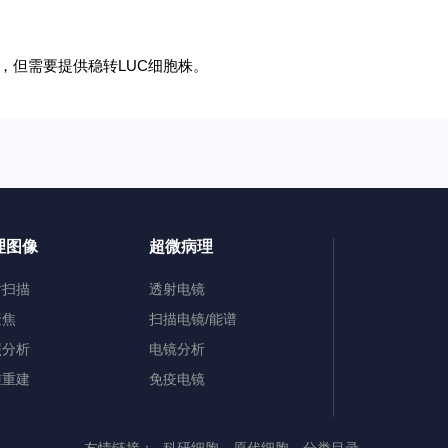
，但需要提供稳转LUC细胞株。
理图像
超微病理
片扫描
透射电镜
聚焦
扫描电镜/能谱
照分析
电镜分析
维重建
免疫电镜