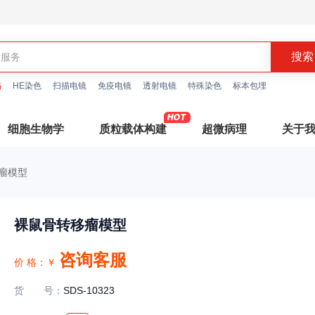
描
HE染色
扫描电镜
免疫电镜
透射电镜
特殊染色
标本包埋
细胞生物学
质粒载体构建
超微病理
关于
瘤模型
裸鼠骨转移瘤模型
咨询客服
价 格：
￥
货号
：
SDS-10323