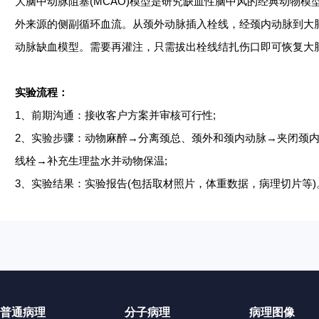
大脑中动脉阻塞
(MCAO)模型是研究缺血性脑中风的经典动物
外来源的侧副循环血流。从颈外动脉插入栓线，经颈内动脉到大
动脉缺血模型。需要再灌注，只需拔出栓线结扎伤口即可恢复大
实验流程：
1、前期沟通：接收客户方案并审核可行性;
2、实验步骤：动物麻醉→分离颈总、颈外和颈内动脉→夹闭颈内
线栓→补充生理盐水并动物保温;
3、实验结果：实验报告(包括取材照片，体重数据，病理切片等)
普通病理
分子病理
病理图像