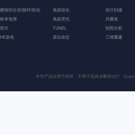
硬组织分切/脱钙/软化
免疫组化
切片扫描
标本包埋
免疫荧光
共聚焦
切片
TUNEL
拍照分析
HE染色
原位杂交
三维重建
本司产品仅用于科研，不用于临床诊断和治疗 Copyri