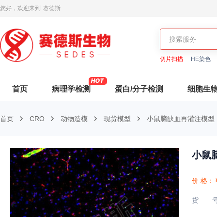
您好，欢迎来到
赛德斯
切片扫描
HE染色
首页
病理学检测
蛋白/分子检测
细胞生
首页
CRO
动物造模
现货模型
小鼠脑缺血再灌注模型
小鼠
价 格：
货